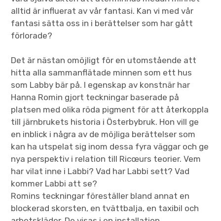
alltid är influerat av vår fantasi. Kan vi med vår
fantasi sätta oss in i berättelser som har gått
förlorade?
Det är nästan omöjligt för en utomstående att
hitta alla sammanflätade minnen som ett hus
som Labby bär på. I egenskap av konstnär har
Hanna Romin gjort teckningar baserade på
platsen med olika röda pigment för att återkoppla
till järnbrukets historia i Österbybruk. Hon vill ge
en inblick i några av de möjliga berättelser som
kan ha utspelat sig inom dessa fyra väggar och ge
nya perspektiv i relation till Ricœurs teorier. Vem
har vilat inne i Labbi? Vad har Labbi sett? Vad
kommer Labbi att se?
Romins teckningar föreställer bland annat en
blockerad skorsten, en tvättbalja, en taxibil och
arbetskläder. De visas i en installation