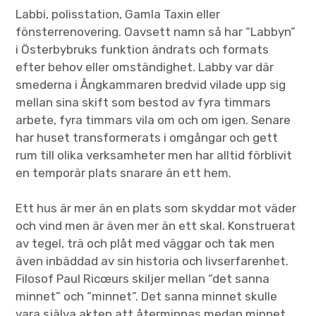
Labbi, polisstation, Gamla Taxin eller
fönsterrenovering. Oavsett namn så har “Labbyn”
i Österbybruks funktion ändrats och formats
efter behov eller omständighet. Labby var där
smederna i Ångkammaren bredvid vilade upp sig
mellan sina skift som bestod av fyra timmars
arbete, fyra timmars vila om och om igen. Senare
har huset transformerats i omgångar och gett
rum till olika verksamheter men har alltid förblivit
en temporär plats snarare än ett hem.
Ett hus är mer än en plats som skyddar mot väder
och vind men är även mer än ett skal. Konstruerat
av tegel, trä och plåt med väggar och tak men
även inbäddad av sin historia och livserfarenhet.
Filosof Paul Ricœurs skiljer mellan “det sanna
minnet” och “minnet”. Det sanna minnet skulle
vara själva akten att återminnas medan minnet